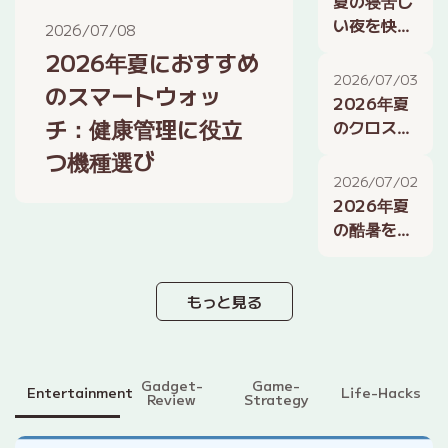
夏の寝苦し
ガイド
い夜を快適
2026/07/08
2026
に！テクノ
2026年夏におすすめ
ロジーで睡
2026/07/03
のスマートウォッ
眠の質を改
2026年夏
善する方法
チ：健康管理に役立
のクロスプ
レイ最前
つ機種選び
線：プラッ
2026/07/02
トフォーム
2026年夏
を超えて遊
の酷暑を乗
ぶ方法
り切る！最
新ポータブ
ル冷却ガジ
もっと見る
ェット比較
Gadget-
Game-
Entertainment
Life-Hacks
Review
Strategy